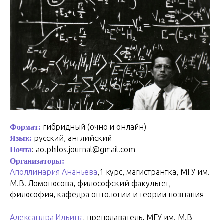
гибридный (очно и онлайн)
Формат:
русский, английский
Язык:
: ao.philos.journal@gmail.com
Почта
Организаторы:
Аполлинария Ананьева
,1 курс, магистрантка, МГУ им.
М.В. Ломоносова, философский факультет,
философия, кафедра онтологии и теории познания
Александра Ильина
, преподаватель, МГУ им. М.В.