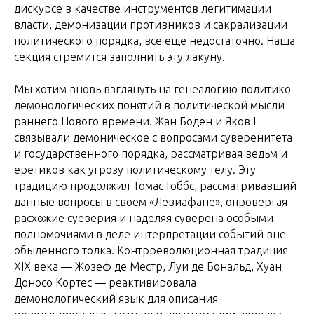
дискурсе в качестве инструментов легитимации
власти, демонизации противников и сакрализации
политического порядка, все еще недостаточно. Наша
секция стремится заполнить эту лакуну.
Мы хотим вновь взглянуть на генеалогию политико-
демонологических понятий в политической мысли
раннего Нового времени. Жан Боден и Яков I
связывали демоническое с вопросами суверенитета
и государственного порядка, рассматривая ведьм и
еретиков как угрозу политическому телу. Эту
традицию продолжил Томас Гоббс, рассматривавший
данные вопросы в своем «Левиафане», опровергая
расхожие суеверия и наделяя суверена особыми
полномочиями в деле интерпретации событий вне-
обыденного толка. Контрреволюционная традиция
XIX века — Жозеф де Местр, Луи де Бональд, Хуан
Доносо Кортес — реактивировала
демонологический язык для описания