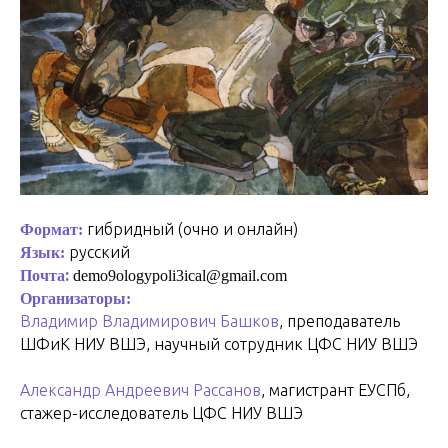
гибридный (очно и онлайн)
Формат:
русский
Язык:
:
Почта
demo9ologypoli3ical@gmail.com
Организаторы:
Владимир Владимирович Башков
, п
реподаватель
ШФиК НИУ ВШЭ, научный сотрудник ЦФС НИУ ВШЭ
Александр Андреевич Рассанов
,
магистрант ЕУСПб,
стажер-исследователь ЦФС НИУ ВШЭ