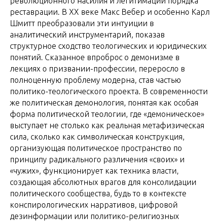
революционного насилия и легитимации порядка
реставрации. В XX веке Макс Вебер и особенно Карл
Шмитт преобразовали эти интуиции в
аналитический инструментарий, показав
структурное сходство теологических и юридических
понятий. Сказанное впроброс о демонизме в
лекциях о призвании-профессии, переросло в
полноценную проблему модерна, став частью
политико-теологического проекта. В современности
же политическая демонология, понятая как особая
форма политической теологии, где «демоническое»
выступает не столько как реальная метафизическая
сила, сколько как символическая конструкция,
организующая политическое пространство по
принципу радикального различения «своих» и
«чужих», функционирует как техника власти,
создающая абсолютных врагов для консолидации
политического сообщества, будь то в контексте
конспирологических нарративов, цифровой
дезинформации или политико-религиозных